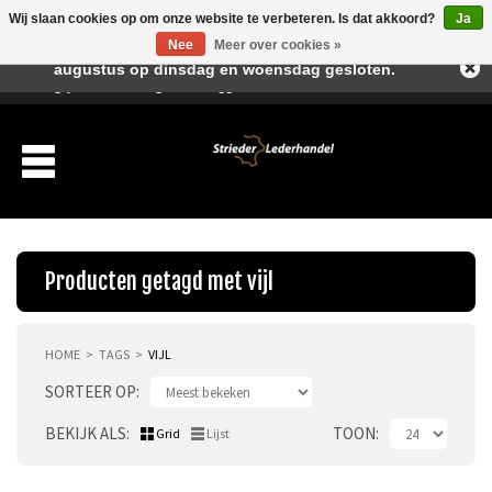
Wij slaan cookies op om onze website te verbeteren. Is dat akkoord?
Ja
Beste klant, I.v.m. de vakantieperiode zijn wij in juli en
Nee
Meer over cookies »
augustus op dinsdag en woensdag gesloten.
Verlanglijst
Winkelwagen
Inloggen
Nieuwe klant
Producten getagd met vijl
HOME
TAGS
VIJL
Producten
SORTEER OP
Over ons
BEKIJK ALS
TOON
Grid
Lijst
Verzending