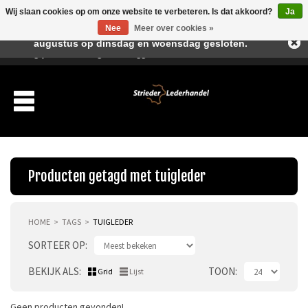
Wij slaan cookies op om onze website te verbeteren. Is dat akkoord?
Ja
Beste klant, I.v.m. de vakantieperiode zijn wij in juli en
Nee
Meer over cookies »
augustus op dinsdag en woensdag gesloten.
Verlanglijst
Winkelwagen
Inloggen
Nieuwe klant
Producten getagd met tuigleder
HOME
TAGS
TUIGLEDER
Producten
SORTEER OP
Over ons
BEKIJK ALS
TOON
Grid
Lijst
Verzending
Geen producten gevonden!...