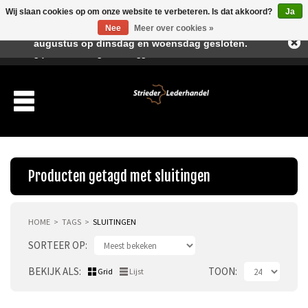
Wij slaan cookies op om onze website te verbeteren. Is dat akkoord?
Ja
Beste klant, I.v.m. de vakantieperiode zijn wij in juli en
Nee
Meer over cookies »
augustus op dinsdag en woensdag gesloten.
Verlanglijst
Winkelwagen
Inloggen
Nieuwe klant
Producten getagd met sluitingen
HOME
TAGS
SLUITINGEN
Producten
SORTEER OP
Over ons
BEKIJK ALS
TOON
Grid
Lijst
Verzending