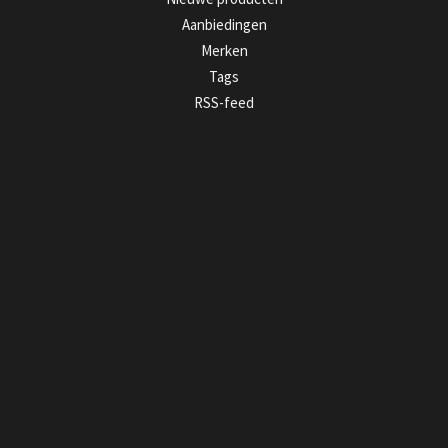
Aanbiedingen
Merken
Tags
RSS-feed
MIJN ACCOUNT
Registreren
Mijn bestellingen
Mijn tickets
Mijn verlanglijst
GET IN TOUCH
MELD JE AAN VOOR ONZE NIEUWSBRIEF
>