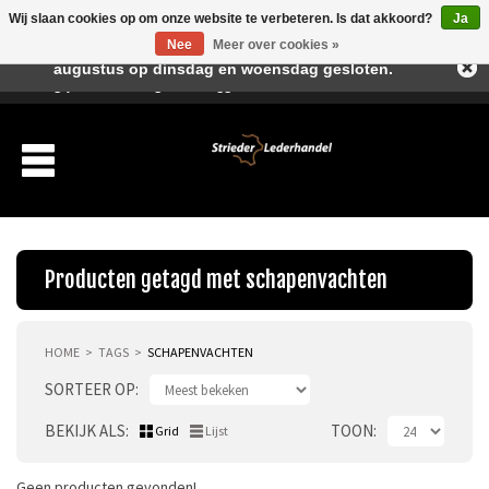
Wij slaan cookies op om onze website te verbeteren. Is dat akkoord?
Ja
Beste klant, I.v.m. de vakantieperiode zijn wij in juli en
Nee
Meer over cookies »
augustus op dinsdag en woensdag gesloten.
Verlanglijst
Winkelwagen
Inloggen
Nieuwe klant
Producten getagd met schapenvachten
HOME
TAGS
SCHAPENVACHTEN
Producten
SORTEER OP
Over ons
BEKIJK ALS
TOON
Grid
Lijst
Verzending
Geen producten gevonden!...