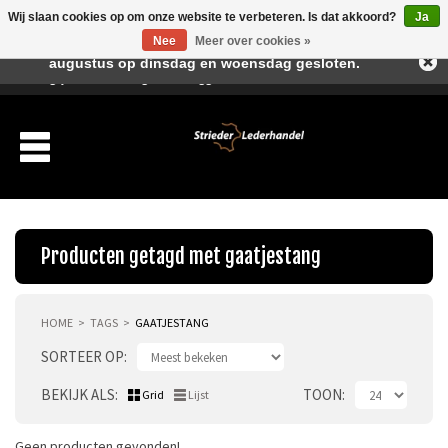
Wij slaan cookies op om onze website te verbeteren. Is dat akkoord?
Ja
Beste klant, I.v.m. de vakantieperiode zijn wij in juli en
Nee
Meer over cookies »
augustus op dinsdag en woensdag gesloten.
Verlanglijst
Winkelwagen
Inloggen
Nieuwe klant
Producten getagd met gaatjestang
HOME
TAGS
GAATJESTANG
Producten
SORTEER OP
Over ons
BEKIJK ALS
TOON
Grid
Lijst
Verzending
Geen producten gevonden!...