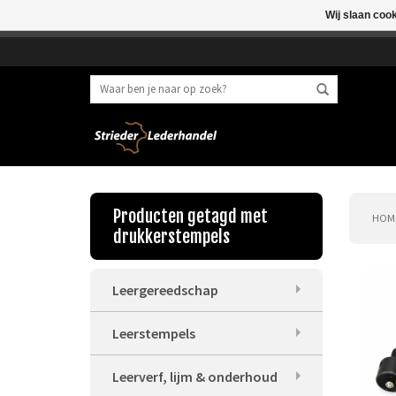
Wij slaan coo
Beste klant, I.v.m. 
Producten getagd met
HOM
drukkerstempels
Leergereedschap
Leerstempels
Leerverf, lijm & onderhoud