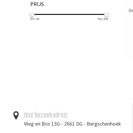
PRIJS
Dr
Min: €
0
Max: €
40
Ons bezoekadres:
Weg en Bos 13G - 2661 DG - Bergschenhoek