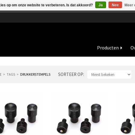
kies op om onze website te verbeteren. Is dat akkoord?
Ja
Nee
Meer 
de vakantieperiode zijn wij in juli en augustus op dinsdag en wo
Producten
Ov
SORTEER OP
E
TAGS
DRUKKERSTEMPELS