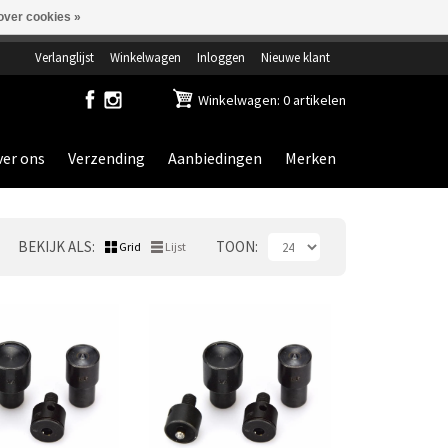
over cookies »
ensdag gesloten.
Verlanglijst
Winkelwagen
Inloggen
Nieuwe klant
Winkelwagen: 0 artikelen
er ons
Verzending
Aanbiedingen
Merken
BEKIJK ALS
TOON
Grid
Lijst