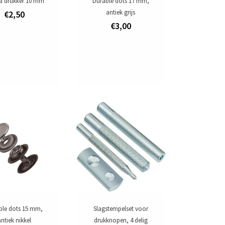
 drukker 10 mm
Durable dots 17 mm,
antiek grijs
€2,50
€3,00
ble dots 15 mm,
Slagstempelset voor
ntiek nikkel
drukknopen, 4 delig