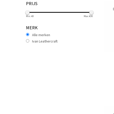
PRIJS
Min: €
0
Max: €
30
MERK
Alle merken
Ivan Leathercraft