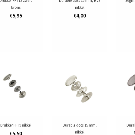
Drukker FFT12 zwart
Durable dots 15 mm, RVS
Segma
brons
nikkel
€5,95
€4,00
Drukker FFT9 nikkel
Durable dots 15 mm,
Dura
nikkel
a
€5,50