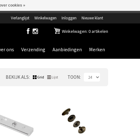
over cookies »
ensdag gesloten.
Verlanglijst
Winkelwagen
Inloggen
Nieuwe klant
Winkelwagen: 0 artikelen
er ons
Verzending
Aanbiedingen
Merken
BEKIJK ALS
TOON
Grid
Lijst