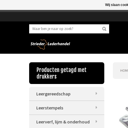
Wij slaan coo
Beste klant, I.v.m. 
Producten getagd met
HOM
drukkers
Leergereedschap
Leerstempels
Leerverf, lijm & onderhoud