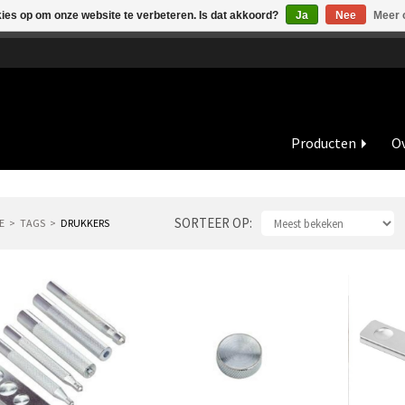
kies op om onze website te verbeteren. Is dat akkoord?
Ja
Nee
Meer 
de vakantieperiode zijn wij in juli en augustus op dinsdag en wo
Producten
Ov
SORTEER OP
E
TAGS
DRUKKERS