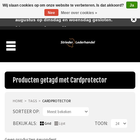
Wij slaan cookies op om onze website te verbeteren. Is dat akkoord?
Ja
Beste klant, I.v.m. de vakantieperiode zijn wij in juli en
Nee
Meer over cookies »
augustus op dinsdag en woensdag gesloten.
Verlanglijst
Winkelwagen
Inloggen
Nieuwe klant
Producten getagd met Cardprotector
HOME
TAGS
CARDPROTECTOR
Producten
SORTEER OP
Over ons
BEKIJK ALS
TOON
Grid
Lijst
Verzending
Geen producten gevonden!...