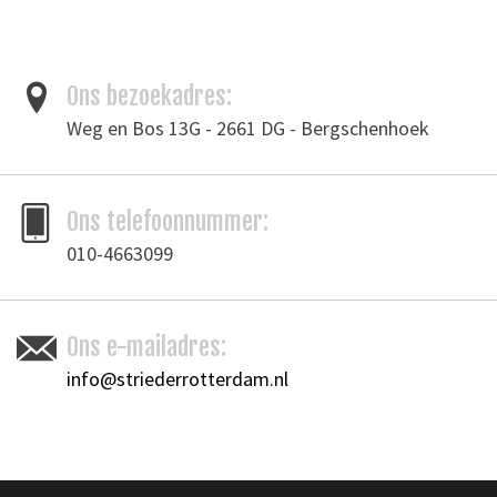
dikte: 3 mm
Natural veg tanned leather belt strips.
Ons bezoekadres:
Weg en Bos 13G - 2661 DG - Bergschenhoek
Tags
blank tuigleer
/
plantaardig gelooid leder
/
tuigleer
Toevoegen om te vergelijken
/
Afdrukken
Ons telefoonnummer:
010-4663099
Ons e-mailadres:
info@striederrotterdam.nl