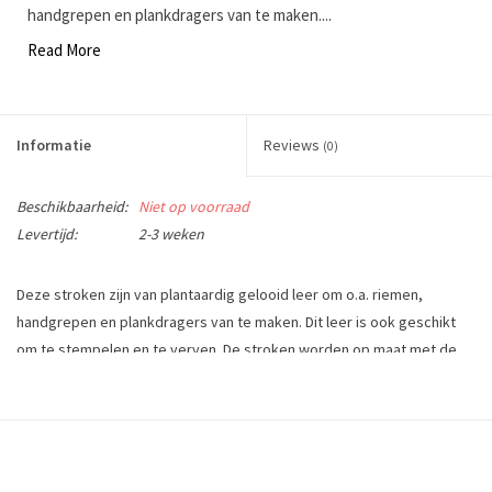
handgrepen en plankdragers van te maken....
Read More
Informatie
Reviews
(0)
Beschikbaarheid:
Niet op voorraad
Levertijd:
2-3 weken
Deze stroken zijn van plantaardig gelooid leer om o.a. riemen,
handgrepen en plankdragers van te maken. Dit leer is ook geschikt
om te stempelen en te verven. De stroken worden op maat met de
hand gesneden. Verkrijgbaar in verschillende diktes en breedtes van
1 t/m 10 cm.
Dit produkt kan niet worden geretourneerd.
lengte: minimaal 120 cm