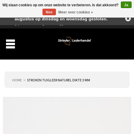
Wij slaan cookies op om onze website te verbeteren. Is dat akkoord?
Ja
Beste klant, I.v.m. de vakantieperiode zijn wij in juli en
Nee
Meer over cookies »
augustus op dinsdag en woensdag gesloten.
Verlanglijst
Winkelwagen
Inloggen
Nieuwe klant
HOME
STROKEN TUIGLEER NATUREL DIKTE 3 MM
Producten
Over ons
Verzending