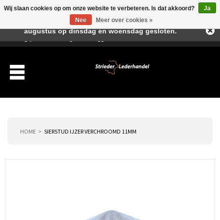
Wij slaan cookies op om onze website te verbeteren. Is dat akkoord?
Ja
Beste klant, I.v.m. de vakantieperiode zijn wij in juli en
Nee
Meer over cookies »
augustus op dinsdag en woensdag gesloten.
Verlanglijst
Winkelwagen
Inloggen
Nieuwe klant
HOME
SIERSTUD IJZER VERCHROOMD 11MM
Producten
Over ons
Verzending