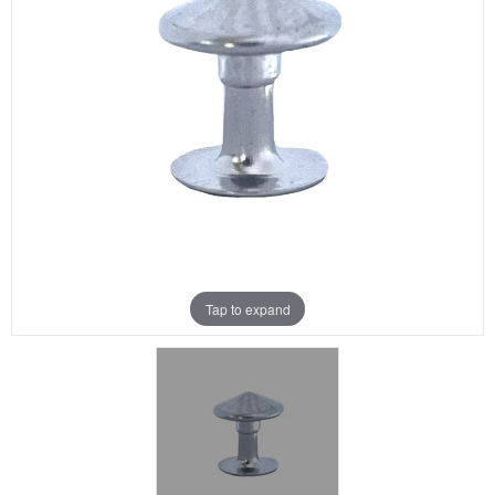
Aanbiedingen
Merken
Tap to expand