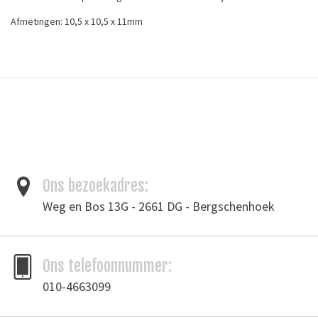
Afmetingen: 10,5 x 10,5 x 11mm
*De kleur van de afbeelding kan iets afwijken van de daadwerkelijke
kleur*
Tags
fournituren
/
handvat
/
handvathouders
/
leergereedschap
/
tas
Toevoegen om te vergelijken
/
Afdrukken
Ons bezoekadres:
Weg en Bos 13G - 2661 DG - Bergschenhoek
Ons telefoonnummer:
010-4663099