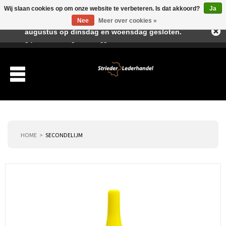
Wij slaan cookies op om onze website te verbeteren. Is dat akkoord?
Ja
Beste klant, I.v.m. de vakantieperiode zijn wij in juli en
Nee
Meer over cookies »
augustus op dinsdag en woensdag gesloten.
Verlanglijst
Winkelwagen
Inloggen
Nieuwe klant
HOME
SECONDELIJM
Producten
Over ons
Verzending