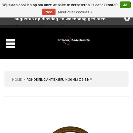
Wij slaan cookies op om onze website te verbeteren. Is dat akkoord?
Ja
Beste klant, I.v.m. de vakantieperiode zijn wij in juli en
Nee
Meer over cookies »
augustus op dinsdag en woensdag gesloten.
Verlanglijst
Winkelwagen
Inloggen
Nieuwe klant
HOME
RONDE RING ANTIEK BRUIN 30 MM ∅ 3,5 MM
Producten
Over ons
Verzending