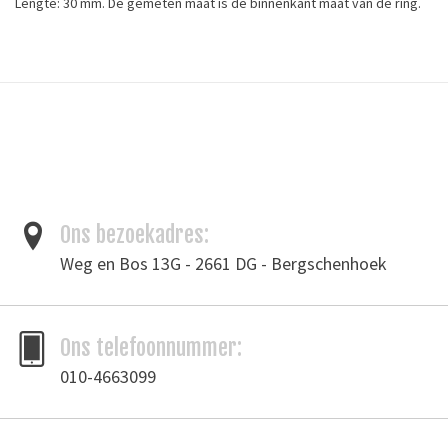
Lengte: 30 mm. De gemeten maat is de binnenkant maat van de ring.
Dikte: ∅ 3,5mm
Materiaal: antiek bruin.
Tags
fournituren
/
leergereedschap
/
ringen
Toevoegen om te vergelijken
/
Afdrukken
Ons bezoekadres:
Weg en Bos 13G - 2661 DG - Bergschenhoek
Ons telefoonnummer:
010-4663099