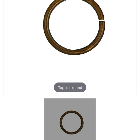
Aanbiedingen
Merken
Tap to expand