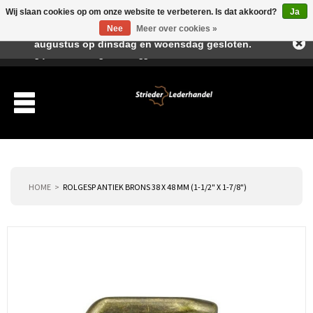
Wij slaan cookies op om onze website te verbeteren. Is dat akkoord?
Ja
Beste klant, I.v.m. de vakantieperiode zijn wij in juli en
Nee
Meer over cookies »
augustus op dinsdag en woensdag gesloten.
Verlanglijst
Winkelwagen
Inloggen
Nieuwe klant
HOME
ROLGESP ANTIEK BRONS 38 X 48 MM (1-1/2" X 1-7/8")
Producten
Over ons
Verzending