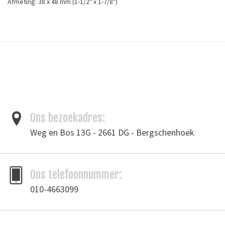
Afmeting: 38 x 48 mm (1-1/2" x 1-7/8")
Tags
gespen
/
leergereedschap
Toevoegen om te vergelijken
/
Afdrukken
Ons bezoekadres:
Weg en Bos 13G - 2661 DG - Bergschenhoek
Ons telefoonnummer:
010-4663099