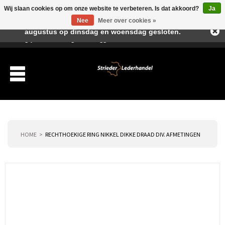
Wij slaan cookies op om onze website te verbeteren. Is dat akkoord?
Ja
Beste klant, I.v.m. de vakantieperiode zijn wij in juli en
Nee
Meer over cookies »
augustus op dinsdag en woensdag gesloten.
Verlanglijst
Winkelwagen
Inloggen
Nieuwe klant
HOME
RECHTHOEKIGE RING NIKKEL DIKKE DRAAD DIV. AFMETINGEN
Producten
Over ons
Verzending