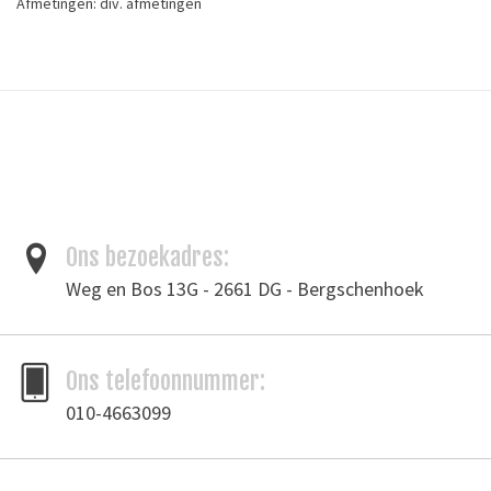
Afmetingen: div. afmetingen
Binnenmaat: div. afmetingen
Draad dikte: ∅ div. diktes
Kleur: nikkel
Tags
fournituren
/
leergereedschap
/
ringen
Ons bezoekadres:
Toevoegen om te vergelijken
/
Afdrukken
Weg en Bos 13G - 2661 DG - Bergschenhoek
Ons telefoonnummer:
010-4663099