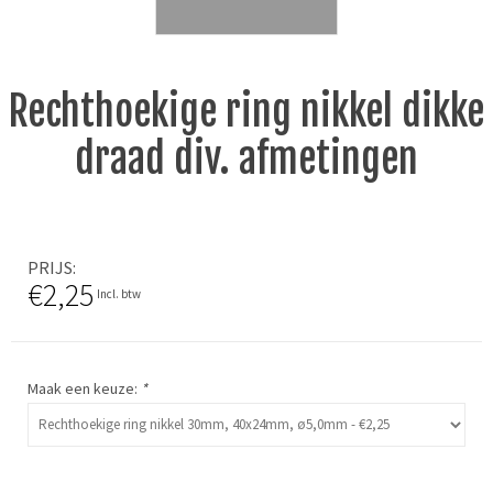
Rechthoekige ring nikkel dikke
draad div. afmetingen
PRIJS
€2,25
Incl. btw
Maak een keuze:
*