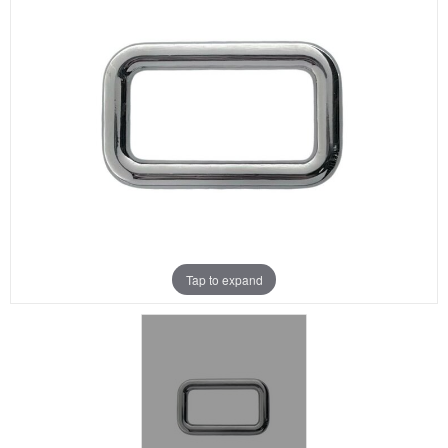
Aanbiedingen
Merken
Tap to expand