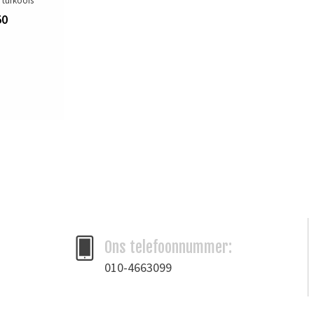
 turkoois
50
Ons telefoonnummer:
010-4663099