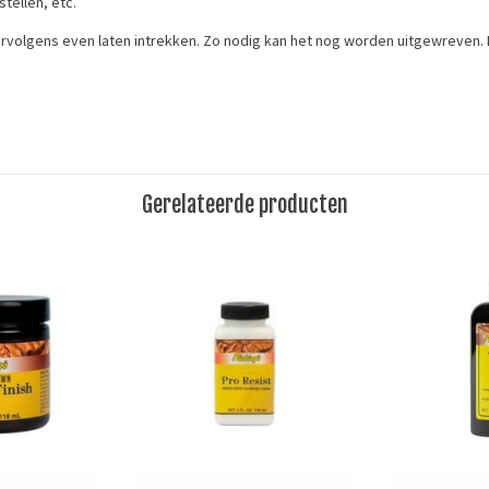
tellen, etc.
ervolgens even laten intrekken. Zo nodig kan het nog worden uitgewreven.
It absorbs well into the pores and keeps the leather smooth. Often used for 
 left for a while. If necessary, it can still be rubbed out. With regular mai
Gerelateerde producten
Merk
Rapide