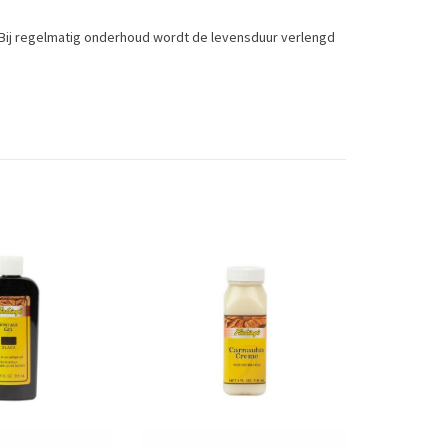
 Bij regelmatig onderhoud wordt de levensduur verlengd
leathers such as jackets, bags, shoes, bridles, etc.
ntenance, the life span is extended and the leather becomes
Toevoegen om te vergelijken
/
Afdrukken