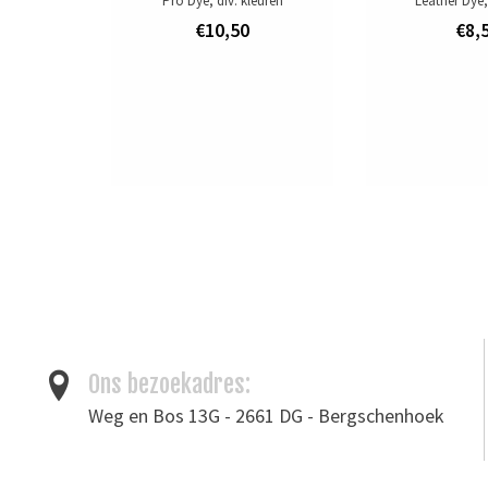
Pro Dye, div. kleuren
Leather Dye,
€10,50
€8,
Ons bezoekadres:
Weg en Bos 13G - 2661 DG - Bergschenhoek