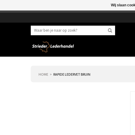
Wij slaan coo
Beste klant, I.v.m. 
HOME
RAPIDE LEDERVET BRUIN