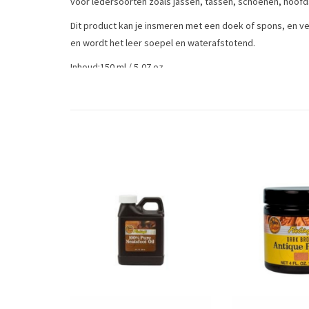
voor ledersoorten zoals jassen, tassen, schoenen, hoofds
Dit product kan je insmeren met een doek of spons, en v
en wordt het leer soepel en waterafstotend.
Inhoud:150 ml / 5,07 oz
This leather grease is excellent for regular maintenance. 
This product can be rubbed on with a cloth or sponge, then
smooth and water-repellent.
Tags
leergereedschap
/
leerverf
/
leerverf- en onderhoud