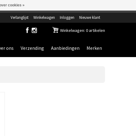
over cookies »
ensdag gesloten.
Verlanglijst
Winkelwagen
Inloggen
Nieuwe klant
Winkelwagen: 0 artikelen
er ons
Verzending
Aanbiedingen
Merken