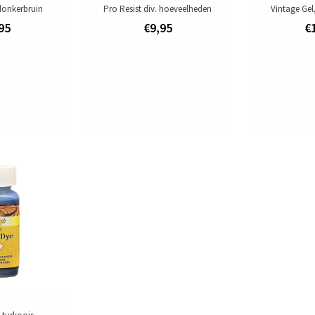
 donkerbruin
Pro Resist div. hoeveelheden
Vintage Gel,
95
€9,95
€