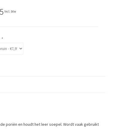
5
Incl. btw
:
*
 de poriën en houdt het leer soepel. Wordt vaak gebruikt