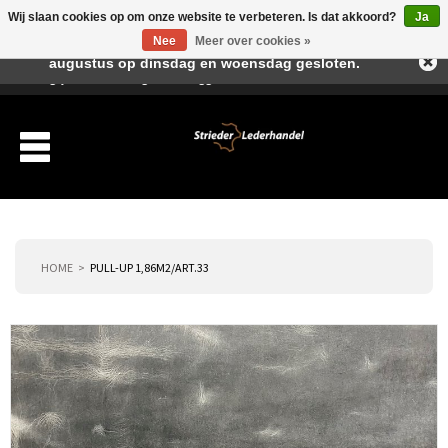
Wij slaan cookies op om onze website te verbeteren. Is dat akkoord?
Ja
Beste klant, I.v.m. de vakantieperiode zijn wij in juli en
Nee
Meer over cookies »
augustus op dinsdag en woensdag gesloten.
Verlanglijst
Winkelwagen
Inloggen
Nieuwe klant
HOME
PULL-UP 1,86M2/ART.33
Producten
Over ons
Verzending