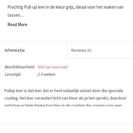
Prachtig Pull-up leer in de kleur grijs, ideaal voor het maken van
tassen....
Read More
Informatie
Reviews
(0)
Beschikbaarheid:
Niet op voorraad
Levertijd:
2-3 weken
Pullup leer is dat leer dat er heel natuurlijk uitziet door die speciale
coating. Het leer verandert licht van kleur als je het oprekt, daardoor
ontstaan er hele kleine barstjes in de coating die zorgen voor een
lichte kleurverandering. Deze kleurveranderingen kun je weer teniet
doen met warmte bijvoorbeeld met een föhn of door het op te
wrijven.