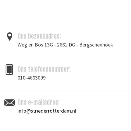
Het leer ziet er heel natuurlijk en doorleeft uit, tegelijkertijd zie je alle
natuurlijke markeringen van de oorspronkelijke huid.
Het voelt zacht aan en het leer heeft een stoer uiterlijk en is toch
makkelijk te verwerken.
Ons bezoekadres:
Tags
Weg en Bos 13G - 2661 DG - Bergschenhoek
donkerbruin leder
/
leder
/
leer
/
Pull-up leder
/
tassenleer
Toevoegen om te vergelijken
/
Afdrukken
Ons telefoonnummer:
010-4663099
Ons e-mailadres:
info@striederrotterdam.nl