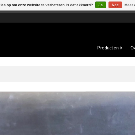
kies op om onze website te verbeteren. Is dat akkoord?
Ja
Nee
Meer 
de vakantieperiode zijn wij in juli en augustus op dinsdag en wo
Producten
Ov