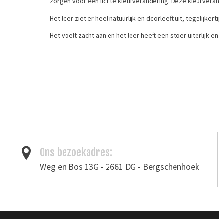
zorgen voor een lichte kleurverandering. Deze kleurveran
Het leer ziet er heel natuurlijk en doorleeft uit, tegelijker
Het voelt zacht aan en het leer heeft een stoer uiterlijk e
Tags
donkerblauw leer
/
leder
/
leer
/
Pull-up leder
/
tassenleer
Ons bezoekadres:
Weg en Bos 13G - 2661 DG - Bergschenhoek