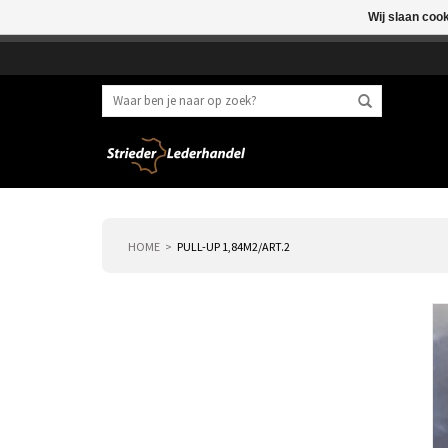
Wij slaan coo
Beste klant, I.v.m. 
HOME
PULL-UP 1,84M2/ART.2