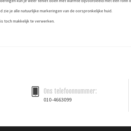
deringen kun je weer teniet doen met warmte bijvoorbeeld met een föhn of
tijd zie je alle natuurlijke markeringen van de oorspronkelijke huid.
n is toch makkelijk te verwerken.
Ons telefoonnummer:
010-4663099