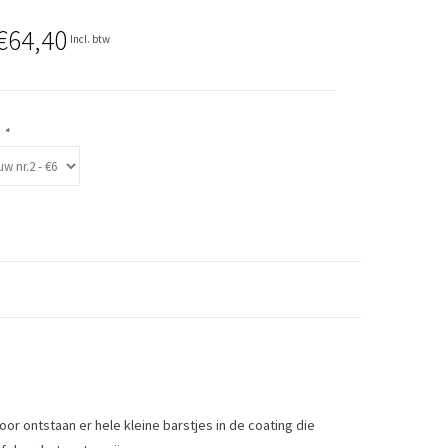
€64,40
Incl. btw
:
*
rdoor ontstaan er hele kleine barstjes in de coating die