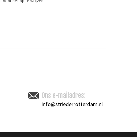
 door het op te wrijven.
Toevoegen om te vergelijken
/
Afdrukken
Ons e-mailadres:
info@striederrotterdam.nl