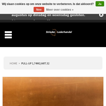
Wij slaan cookies op om onze website te verbeteren. Is dat akkoord?
Ja
Beste klant, I.v.m. de vakantieperiode zijn wij in juli en
Nee
Meer over cookies »
augustus op dinsdag en woensdag gesloten.
Verlanglijst
Winkelwagen
Inloggen
Nieuwe klant
HOME
PULL-UP 1,74M2/ART.32
Producten
Over ons
Verzending