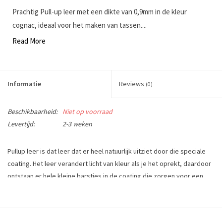
Prachtig Pull-up leer met een dikte van 0,9mm in de kleur
cognac, ideaal voor het maken van tassen....
Read More
Informatie
Reviews
(0)
Beschikbaarheid:
Niet op voorraad
Levertijd:
2-3 weken
Pullup leer is dat leer dat er heel natuurlijk uitziet door die speciale
coating. Het leer verandert licht van kleur als je het oprekt, daardoor
ontstaan er hele kleine barstjes in de coating die zorgen voor een
lichte kleurverandering. Deze kleurveranderingen kun je weer teniet
doen met warmte bijvoorbeeld met een föhn of door het op te
wrijven.