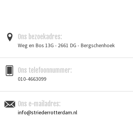
Het leer ziet er heel natuurlijk en doorleeft uit, tegelijkertijd zie je alle
natuurlijke markeringen van de oorspronkelijke huid.
Het voelt zacht aan en het leer heeft een stoer uiterlijk en is toch
makkelijk te verwerken.
Ons bezoekadres:
Tags
Weg en Bos 13G - 2661 DG - Bergschenhoek
donkerbruin leder
/
leder
/
leer
/
Pull-up leder
/
tassenleer
Toevoegen om te vergelijken
/
Afdrukken
Ons telefoonnummer:
010-4663099
Ons e-mailadres:
info@striederrotterdam.nl