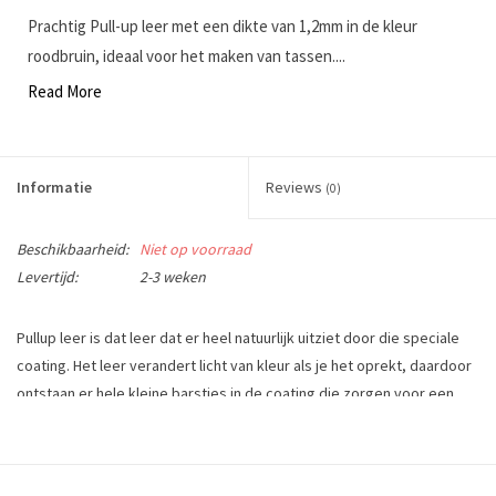
Prachtig Pull-up leer met een dikte van 1,2mm in de kleur
roodbruin, ideaal voor het maken van tassen....
Read More
Informatie
Reviews
(0)
Beschikbaarheid:
Niet op voorraad
Levertijd:
2-3 weken
Pullup leer is dat leer dat er heel natuurlijk uitziet door die speciale
coating. Het leer verandert licht van kleur als je het oprekt, daardoor
ontstaan er hele kleine barstjes in de coating die zorgen voor een
lichte kleurverandering. Deze kleurveranderingen kun je weer teniet
doen met warmte bijvoorbeeld met een föhn of door het op te
wrijven.