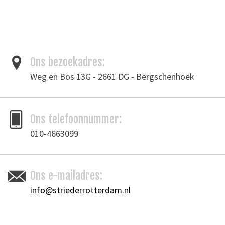
Het leer ziet er heel natuurlijk en doorleeft uit, tegelijkertijd zie je alle
natuurlijke markeringen van de oorspronkelijke huid.
Het voelt zacht aan en het leer heeft een stoer uiterlijk en is toch
makkelijk te verwerken.
Ons bezoekadres:
Tags
Weg en Bos 13G - 2661 DG - Bergschenhoek
leder
/
leer
/
Pull-up leder
/
tassenleer
Toevoegen om te vergelijken
/
Afdrukken
Ons telefoonnummer:
010-4663099
Ons e-mailadres:
info@striederrotterdam.nl