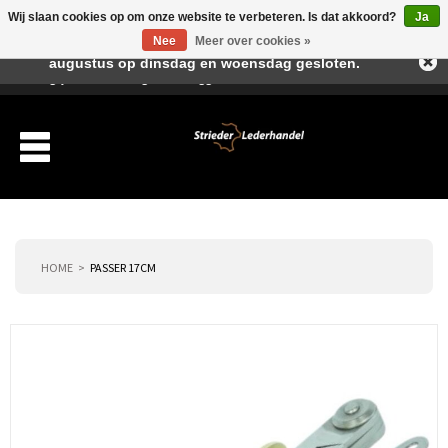
Wij slaan cookies op om onze website te verbeteren. Is dat akkoord?
Ja
Beste klant, I.v.m. de vakantieperiode zijn wij in juli en
Nee
Meer over cookies »
augustus op dinsdag en woensdag gesloten.
Verlanglijst
Winkelwagen
Inloggen
Nieuwe klant
HOME
PASSER 17CM
Producten
Over ons
Verzending