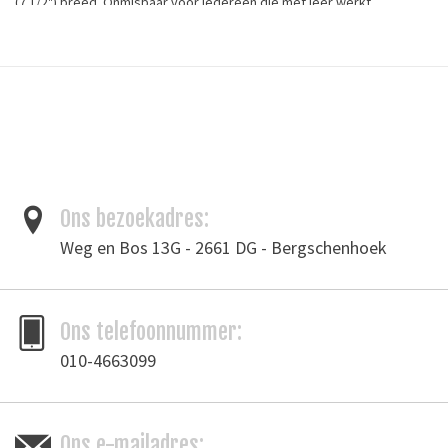
(7 1/2") breed. Onmisbaar voor iedereen die met leer werkt.
Plot and measure curves with this handy wing divider. Ideal for
scribing arcs, gauging and dividing lines. Adjust up to 190 mm (7 1/2")
wide.
Tags
Ons bezoekadres:
leergereedschap
/
Passer
Weg en Bos 13G - 2661 DG - Bergschenhoek
Merk
Vergez Blanchard
Toevoegen om te vergelijken
/
Afdrukken
Ons telefoonnummer:
010-4663099
Ons e-mailadres: