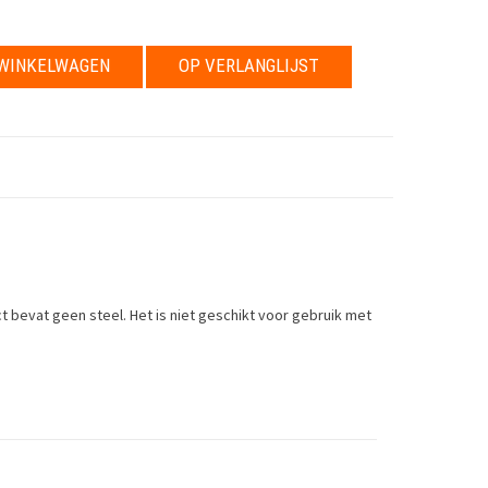
WINKELWAGEN
OP VERLANGLIJST
t bevat geen steel.
Het is niet geschikt voor gebruik met
uct doesn't has a stem. Not for use with stamps or