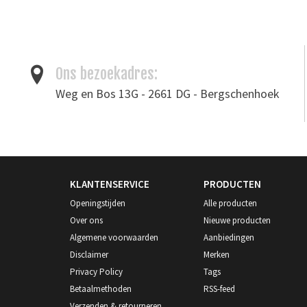
Tags
hamers
/
leergereedschap
/
omboekhamer
Ons bezoekadres:
Weg en Bos 13G - 2661 DG - Bergschenhoek
KLANTENSERVICE
PRODUCTEN
Openingstijden
Alle producten
Over ons
Nieuwe producten
Algemene voorwaarden
Aanbiedingen
Disclaimer
Merken
Privacy Policy
Tags
Betaalmethoden
RSS-feed
Verzenden & retourneren