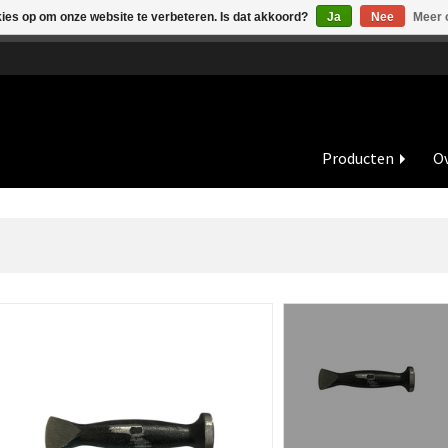
kies op om onze website te verbeteren. Is dat akkoord?
Ja
Nee
Meer 
de vakantieperiode zijn wij in juli en augustus op dinsdag en wo
Producten
Ov