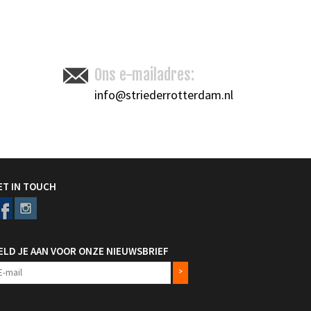
Toevoegen om te vergelijken
/
Afdrukken
Ons e-mailadres:
info@striederrotterdam.nl
ET IN TOUCH
ELD JE AAN VOOR ONZE NIEUWSBRIEF
>