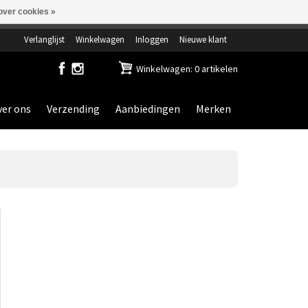
over cookies »
ensdag gesloten.
Verlanglijst
Winkelwagen
Inloggen
Nieuwe klant
Winkelwagen: 0 artikelen
er ons
Verzending
Aanbiedingen
Merken