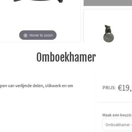
Hover to zoom
Omboekhamer
€19
en van verlijmde delen, stikwerk en om
PRIJS
Maak een keuze