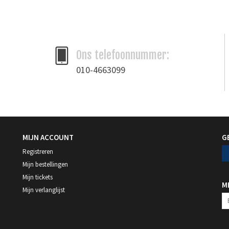
Merk
Utemar
Ons telefoonnummer:
010-4663099
MIJN ACCOUNT
G
Registreren
Mijn bestellingen
Mijn tickets
M
Mijn verlanglijst