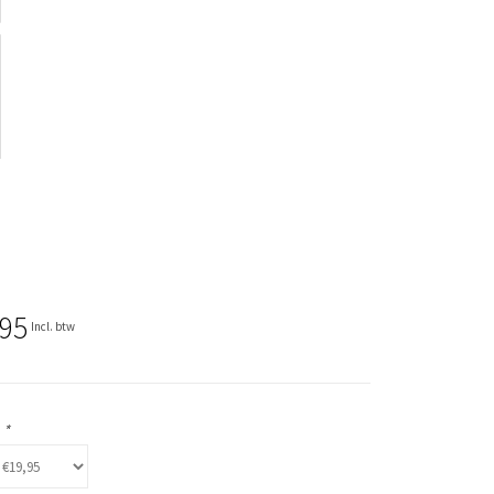
,95
Incl. btw
:
*