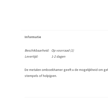
Informatie
Beschikbaarheid:
Op voorraad
(1)
Levertijd:
1-2 dagen
De metalen omboekhamer geeft u de mogelijkheid om gelij
stempels of holpijpen.
Onmisbaar voor iedereen die met leer werkt.
This hammer is designed for shoes, luggage and saddle ind
punches.