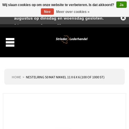
Wij slaan cookies op om onze website te verbeteren. Is dat akkoord?
Ja
Beste klant, I.v.m. de vakantieperiode zijn wij in juli en
Nee
Meer over cookies »
augustus op dinsdag en woensdag gesloten.
Verlanglijst
Winkelwagen
Inloggen
Nieuwe klant
HOME
NESTELRING 50 MAT NIKKEL 11 X 6 X 6 (100 OF 1000 ST)
Producten
Over ons
Verzending