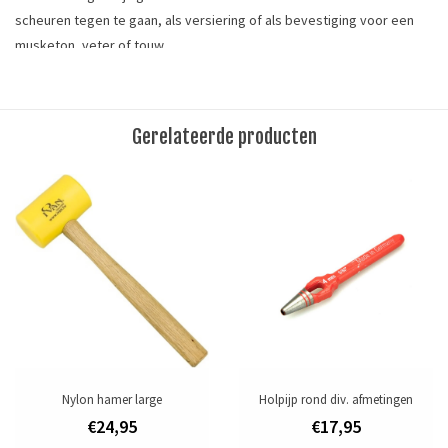
scheuren tegen te gaan, als versiering of als bevestiging voor een
musketon, veter of touw.
De nestelringen kunnen worden bevestigd met een spindelmachine
en de bijbehorende ringstempel. Ook is het mogelijk om de nestel te
bevestigen met een slagstempel, een houder voor nestels en een
Gerelateerde producten
hamer.
De gaten kunt u van te voren maken met een revolvertang of een
holpijp van 5 mm.
Meet hoe dik het materiaal is dat u aan elkaar wilt bevestigen.
Gebruik een nestel met een hoogte die 2 à 3 mm langer is dan de
dikte van het materiaal.
Maat: kraag ø 11 mm, gat ø 6 mm, hoogte 6 mm
Tags
Nylon hamer large
Holpijp rond div. afmetingen
fournituren
/
hamer
/
leergereedschap
/
ringen
€24,95
€17,95
Toevoegen om te vergelijken
/
Afdrukken