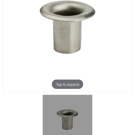
Aanbiedingen
Merken
Tap to expand