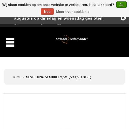
Wij slaan cookies op om onze website te verbeteren. Is dat akkoord?
Ja
Beste klant, I.v.m. de vakantieperiode zijn wij in juli en
Nee
Meer over cookies »
augustus op dinsdag en woensdag gesloten.
Verlanglijst
Winkelwagen
Inloggen
Nieuwe klant
HOME
NESTELRING 51 NIKKEL 9,5 X 5,5 X 4,5 (100 ST)
Producten
Over ons
Verzending