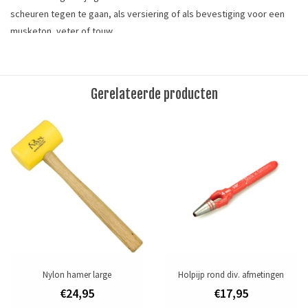
scheuren tegen te gaan, als versiering of als bevestiging voor een
musketon, veter of touw.
De nestelringen kunnen worden bevestigd met een spindelmachine
en de bijbehorende ringstempel. Ook is het mogelijk om de nestel te
bevestigen met een slagstempel, een houder voor nestels en een
Gerelateerde producten
hamer.
De gaten kunt u van te voren maken met een revolvertang of een
holpijp van 4 mm.
Meet hoe dik het materiaal is dat u aan elkaar wilt bevestigen.
Gebruik een nestel met een hoogte die 2 à 3 mm langer is dan de
dikte van het materiaal.
Maat: kraag ø 9,5 mm, gat ø 5,5 mm, hoogte 4,5 mm
Tags
Nylon hamer large
Holpijp rond div. afmetingen
fournituren
/
hamer
/
leergereedschap
/
ringen
€24,95
€17,95
Toevoegen om te vergelijken
/
Afdrukken