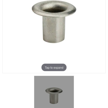
Aanbiedingen
Merken
Tap to expand