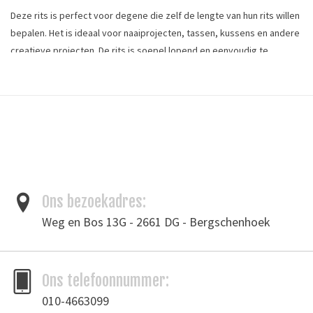
Deze rits is perfect voor degene die zelf de lengte van hun rits willen
bepalen. Het is ideaal voor naaiprojecten, tassen, kussens en andere
creatieve projecten. De rits is soepel lopend en eenvoudig te
verwerken. Bestel apart de bijhorende runners en pullers voor een
complete set. Dit product is per meter te bestellen.
Ritsmateriaal: metaal
Ritsmaat : 3
Ritskleur: nikkel
Stofkleur: roomwit
Ons bezoekadres:
Bandbreedte: 18 mm
Weg en Bos 13G - 2661 DG - Bergschenhoek
Tags
Ons telefoonnummer:
Rits
/
Ritsen
/
Trekkers
010-4663099
Toevoegen om te vergelijken
/
Afdrukken