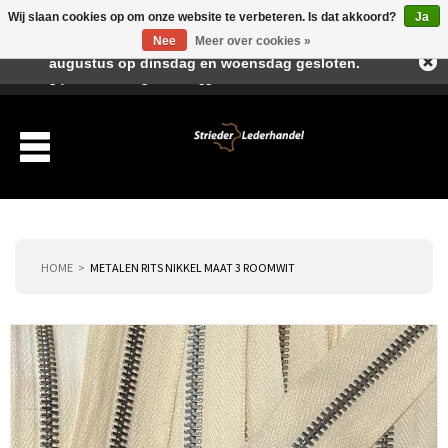
Wij slaan cookies op om onze website te verbeteren. Is dat akkoord?
Ja
Beste klant, I.v.m. de vakantieperiode zijn wij in juli en
Nee
Meer over cookies »
augustus op dinsdag en woensdag gesloten.
Verlanglijst
Winkelwagen
Inloggen
Nieuwe klant
HOME
METALEN RITS NIKKEL MAAT 3 ROOMWIT
Producten
Over ons
Verzending