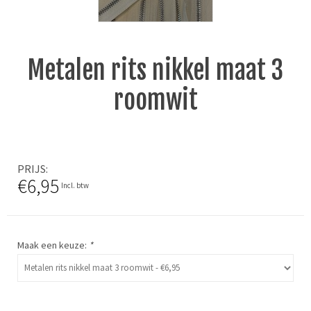
Metalen rits nikkel maat 3
roomwit
PRIJS
€6,95
Incl. btw
Maak een keuze:
*