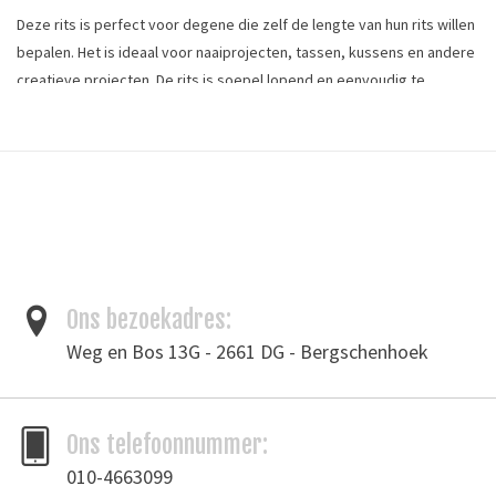
Deze rits is perfect voor degene die zelf de lengte van hun rits willen
bepalen. Het is ideaal voor naaiprojecten, tassen, kussens en andere
creatieve projecten. De rits is soepel lopend en eenvoudig te
verwerken. Bestel apart de bijhorende runners en pullers voor een
complete set. Dit product is per meter te bestellen.
Ritsmateriaal: metaal
Ritsmaat : 3
Ritskleur: nikkel
Stofkleur: oranje
Ons bezoekadres:
Bandbreedte: 18 mm
Weg en Bos 13G - 2661 DG - Bergschenhoek
Tags
Ons telefoonnummer:
Rits
/
Ritsen
/
Trekkers
010-4663099
Toevoegen om te vergelijken
/
Afdrukken