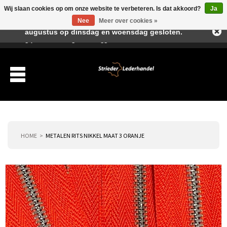
Wij slaan cookies op om onze website te verbeteren. Is dat akkoord?
Ja
Beste klant, I.v.m. de vakantieperiode zijn wij in juli en
Nee
Meer over cookies »
augustus op dinsdag en woensdag gesloten.
Verlanglijst
Winkelwagen
Inloggen
Nieuwe klant
HOME
METALEN RITS NIKKEL MAAT 3 ORANJE
Producten
Over ons
Verzending