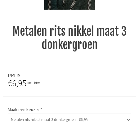
Metalen rits nikkel maat 3
donkergroen
PRIJS
€6,95
Incl. btw
Maak een keuze:
*