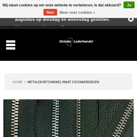
Wij slaan cookies op om onze website te verbeteren. Is dat akkoord?
Ja
Beste klant, I.v.m. de vakantieperiode zijn wij in juli en
Nee
Meer over cookies »
augustus op dinsdag en woensdag gesloten.
Verlanglijst
Winkelwagen
Inloggen
Nieuwe klant
HOME
METALEN RITS NIKKEL MAAT 3 DONKERGROEN
Producten
Over ons
Verzending