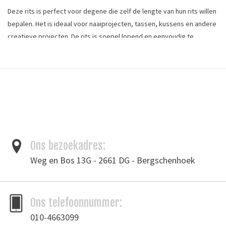
Deze rits is perfect voor degene die zelf de lengte van hun rits willen
bepalen. Het is ideaal voor naaiprojecten, tassen, kussens en andere
creatieve projecten. De rits is soepel lopend en eenvoudig te
verwerken. Bestel apart de bijhorende runners en pullers voor een
complete set. Dit product is per meter te bestellen.
Ritsmateriaal: metaal
Ritsmaat : 3
Ritskleur: nikkel
Stofkleur: donkergroen
Ons bezoekadres:
Bandbreedte: 18 mm
Weg en Bos 13G - 2661 DG - Bergschenhoek
Tags
Ons telefoonnummer:
Rits
/
Ritsen
/
Trekkers
010-4663099
Toevoegen om te vergelijken
/
Afdrukken