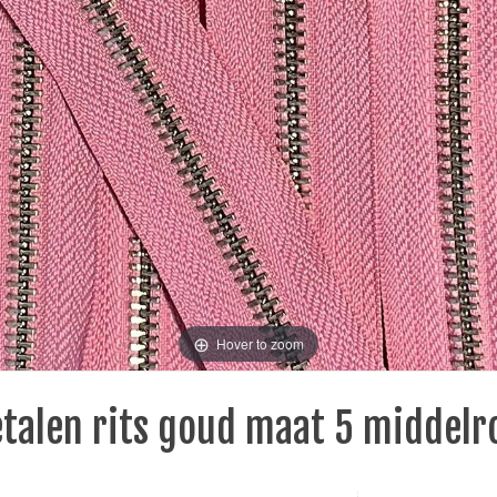
Hover to zoom
talen rits goud maat 5 middelr