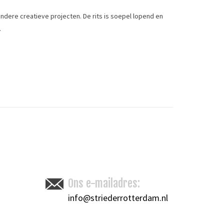
 andere creatieve projecten. De rits is soepel lopend en
.
Ons e-mailadres:
Toevoegen om te vergelijken
/
Afdrukken
info@striederrotterdam.nl