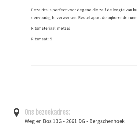
Deze rits is perfect voor degene die zelf de lengte van hu
eenvoudig te verwerken. Bestel apart de bijhorende runne
Ritsmateriaal: metaal
Ritsmaat : 5
Ritskleur: goud
Stofkleur: middelroze
Bandbreedte: 33 mm
Tags
Rits
/
Ritsen
/
Trekkers
Ons bezoekadres:
Weg en Bos 13G - 2661 DG - Bergschenhoek