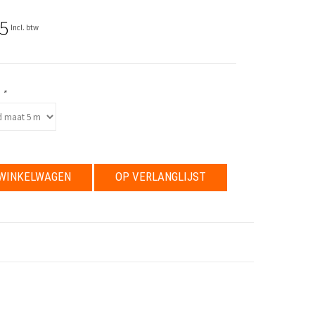
5
Incl. btw
:
*
WINKELWAGEN
OP VERLANGLIJST