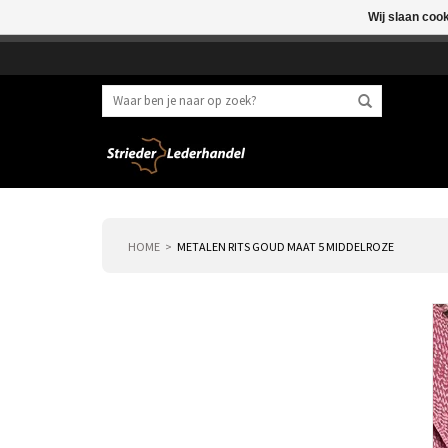
Wij slaan coo
Beste klant, I.v.m. 
HOME
METALEN RITS GOUD MAAT 5 MIDDELROZE