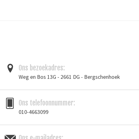
Doorvoermaat: 30mm
Kleur: zwart plastic
*De kleur van de afbeelding kan iets afwijken van de daadwerkelijke
kleur*
Toevoegen om te vergelijken
/
Afdrukken
Ons bezoekadres:
Weg en Bos 13G - 2661 DG - Bergschenhoek
Ons telefoonnummer:
010-4663099
Ons e-mailadres: