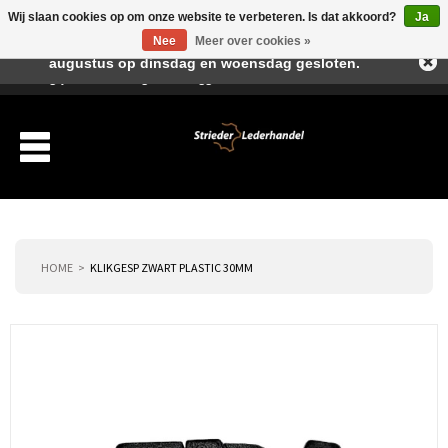
Wij slaan cookies op om onze website te verbeteren. Is dat akkoord?
Ja
Beste klant, I.v.m. de vakantieperiode zijn wij in juli en
Nee
Meer over cookies »
augustus op dinsdag en woensdag gesloten.
Verlanglijst
Winkelwagen
Inloggen
Nieuwe klant
HOME
KLIKGESP ZWART PLASTIC 30MM
Producten
Over ons
Verzending