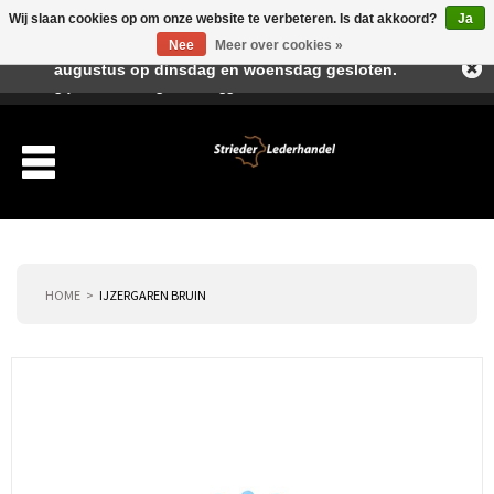
Wij slaan cookies op om onze website te verbeteren. Is dat akkoord?
Ja
Beste klant, I.v.m. de vakantieperiode zijn wij in juli en
Nee
Meer over cookies »
augustus op dinsdag en woensdag gesloten.
Verlanglijst
Winkelwagen
Inloggen
Nieuwe klant
HOME
IJZERGAREN BRUIN
Producten
Over ons
Verzending