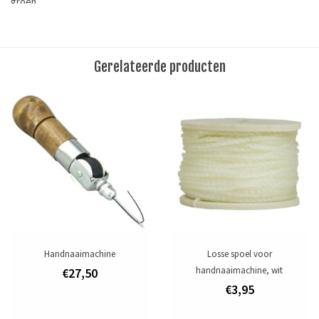
groen.
Lengte: 20 m
Materiaal:100 % katoen
Gerelateerde producten
Tags
Garen
/
IJzergaren
Toevoegen om te vergelijken
/
Afdrukken
Handnaaimachine
Losse spoel voor
handnaaimachine, wit
€27,50
€3,95