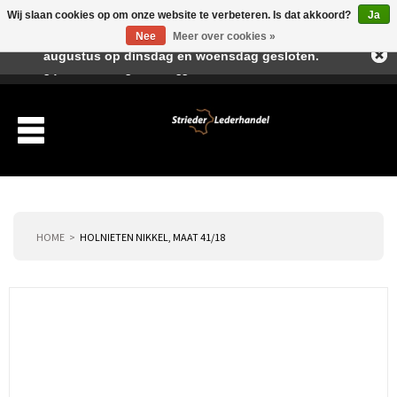
Wij slaan cookies op om onze website te verbeteren. Is dat akkoord?
Ja
Beste klant, I.v.m. de vakantieperiode zijn wij in juli en
Nee
Meer over cookies »
augustus op dinsdag en woensdag gesloten.
Verlanglijst
Winkelwagen
Inloggen
Nieuwe klant
HOME
HOLNIETEN NIKKEL, MAAT 41/18
Producten
Over ons
Verzending