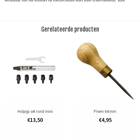
mogelijk om de holniet te bevestigen met een slagstempel, een
hamer en een houder voor holnieten.
De gaten kunt u van te voren maken met een revolvertang of een
holpijp van 5 mm. Voor dunnere leersoorten adviseren wij om een
Gerelateerde producten
priem te gebruiken voor de gaten.
Meet hoe dik het materiaal is dat u aan elkaar wilt bevestigen.
Gebruik een holniet met een stift die 2 à 3 mm langer is dan de totale
dikte van de materialen.
Maat: kop ø 12 mm, stift 18 mm
Tags
holnieten
/
holnietstempel
/
holpijp
/
leergereedschap
Holpijp set rond mini
Priem 64 mm
Toevoegen om te vergelijken
/
Afdrukken
€13,50
€4,95