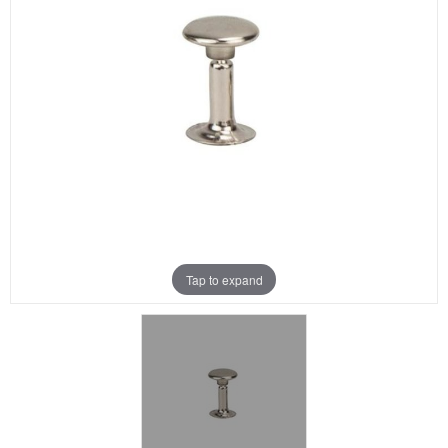
Aanbiedingen
Merken
Tap to expand