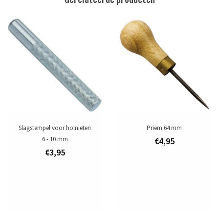
priem te gebruiken voor de gaten.
Meet hoe dik het materiaal is dat u aan elkaar wilt bevestigen.
Gebruik een holniet met een stift die 2 à 3 mm langer is dan de totale
dikte van de materialen.
Maat: kop ø 7 mm, stift 7 mm
Tags
holnieten
/
leergereedschap
Slagstempel voor holnieten
Priem 64 mm
Toevoegen om te vergelijken
/
Afdrukken
6 - 10 mm
€4,95
€3,95