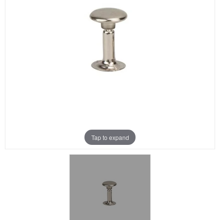
Aanbiedingen
Merken
Tap to expand