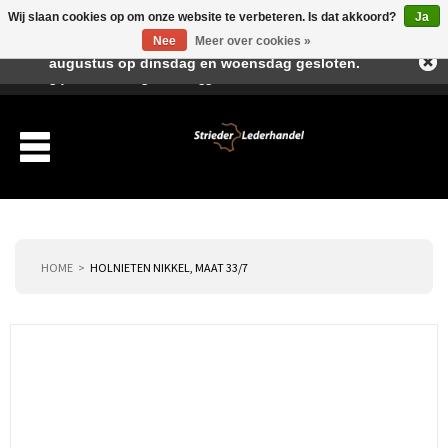
Wij slaan cookies op om onze website te verbeteren. Is dat akkoord?
Ja
Beste klant, I.v.m. de vakantieperiode zijn wij in juli en
Nee
Meer over cookies »
augustus op dinsdag en woensdag gesloten.
Verlanglijst
Winkelwagen
Inloggen
Nieuwe klant
HOME
HOLNIETEN NIKKEL, MAAT 33/7
Producten
Over ons
Verzending