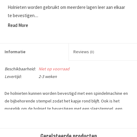
Holnieten worden gebruikt om meerdere lagen leer aan elkaar
te bevestigen....
Read More
Informatie
Reviews
(0)
Beschikbaarheid:
Niet op voorraad
Levertijd:
2-3 weken
De holnieten kunnen worden bevestigd met een spindelmachine en
de bijbehorende stempel zodat het kapje rond blijft. Ook is het
mogelijk om de holniet te bevestigen met een slagstempel, een
hamer en een houder voor holnieten.
De gaten kunt u van te voren maken met een revolvertang of een
holpijp van 3 mm. Voor dunnere leersoorten adviseren wij om een
Gerelateerde producten