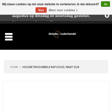
Wij slaan cookies op om onze website te verbeteren. Is dat akkoord?
Ja
Beste klant, I.v.m. de vakantieperiode zijn wij in juli en
Nee
Meer over cookies »
augustus op dinsdag en woensdag gesloten.
Verlanglijst
Winkelwagen
Inloggen
Nieuwe klant
HOME
HOLNIETEN DUBBELE KAP GOUD, MAAT 33/8
Producten
Over ons
Verzending