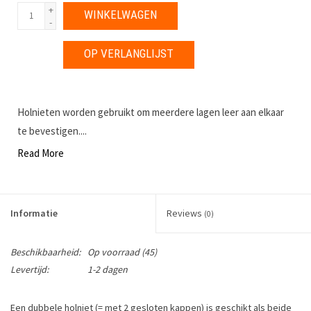
+
WINKELWAGEN
-
OP VERLANGLIJST
Holnieten worden gebruikt om meerdere lagen leer aan elkaar
te bevestigen....
Read More
Informatie
Reviews
(0)
Beschikbaarheid:
Op voorraad
(45)
Levertijd:
1-2 dagen
Een dubbele holniet (= met 2 gesloten kappen) is geschikt als beide