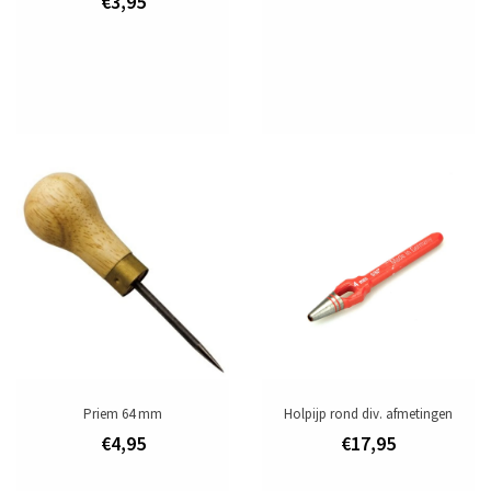
€3,95
Toevoegen om te vergelijken
/
Afdrukken
Priem 64 mm
Holpijp rond div. afmetingen
€4,95
€17,95