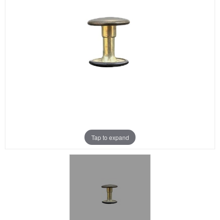
Aanbiedingen
Merken
Tap to expand