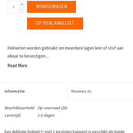
+
WINKELWAGEN
-
OP VERLANGLIJST
Holnieten worden gebruikt om meerdere lagen leer of stof aan
elkaar te bevestigen....
Read More
Informatie
Reviews
(0)
Beschikbaarheid:
Op voorraad
(28)
Levertijd:
1-2 dagen
Een dubbele holniet (= met 2 gesloten kappen) is geschikt als beide