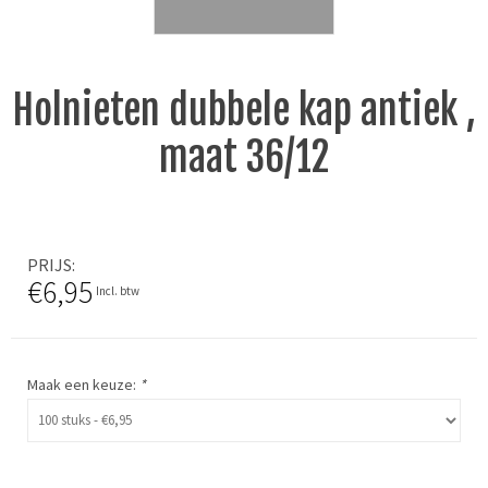
Holnieten dubbele kap antiek ,
maat 36/12
PRIJS
€6,95
Incl. btw
Maak een keuze:
*