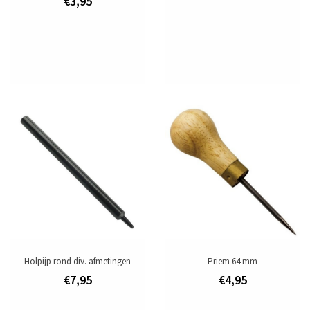
€3,95
Toevoegen om te vergelijken
/
Afdrukken
Holpijp rond div. afmetingen
Priem 64 mm
€7,95
€4,95