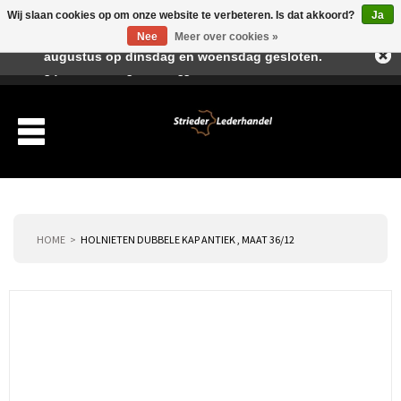
Wij slaan cookies op om onze website te verbeteren. Is dat akkoord?
Ja
Beste klant, I.v.m. de vakantieperiode zijn wij in juli en
Nee
Meer over cookies »
augustus op dinsdag en woensdag gesloten.
Verlanglijst
Winkelwagen
Inloggen
Nieuwe klant
HOME
HOLNIETEN DUBBELE KAP ANTIEK , MAAT 36/12
Producten
Over ons
Verzending