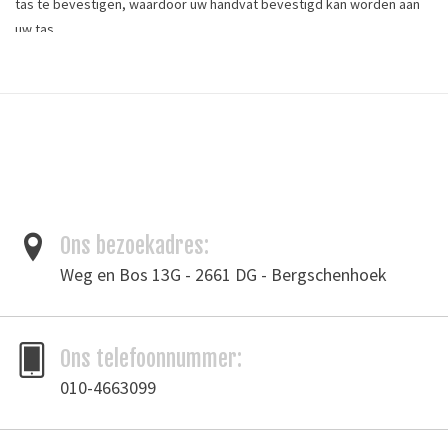
tas te bevestigen, waardoor uw handvat bevestigd kan worden aan
uw tas.
Afmetingen buitenkant : 16 x 16 mm
Doorvoermaat: 10 mm
Hoogte binnenmaat: 12,5 mm
Doorsnede (ø): 3,0 mm
Kleur: nikkel
*De kleur van de afbeelding kan iets afwijken van de daadwerkelijke
Ons bezoekadres:
kleur*
Weg en Bos 13G - 2661 DG - Bergschenhoek
Tags
fournituren
/
handvat
/
handvathouders
/
leergereedschap
/
tas
Ons telefoonnummer:
Toevoegen om te vergelijken
/
Afdrukken
010-4663099