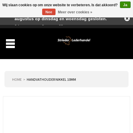
Wij slaan cookies op om onze website te verbeteren. Is dat akkoord?
Ja
Beste klant, I.v.m. de vakantieperiode zijn wij in juli en
Nee
Meer over cookies »
augustus op dinsdag en woensdag gesloten.
Verlanglijst
Winkelwagen
Inloggen
Nieuwe klant
HOME
HANDVATHOUDER NIKKEL 10MM
Producten
Over ons
Verzending