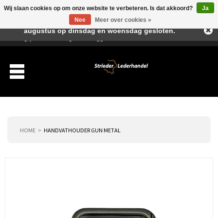
Wij slaan cookies op om onze website te verbeteren. Is dat akkoord?
Ja
Beste klant, I.v.m. de vakantieperiode zijn wij in juli en
Nee
Meer over cookies »
augustus op dinsdag en woensdag gesloten.
Verlanglijst
Winkelwagen
Inloggen
Nieuwe klant
HOME
HANDVATHOUDER GUN METAL
Producten
Over ons
Verzending