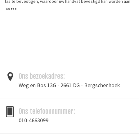
tas te bevestigen, waardoor uw handvat bevestigd kan worden aan
uw tas.
Afmetingen: 28,5 x 29mm
Doorvoermaat: 20mm
Kleur: gun metal
*De kleur van de afbeelding kan iets afwijken van de daadwerkelijke
kleur*
Ons bezoekadres:
Tags
fournituren
/
handvat
/
handvathouders
/
leergereedschap
/
tas
Weg en Bos 13G - 2661 DG - Bergschenhoek
Toevoegen om te vergelijken
/
Afdrukken
Ons telefoonnummer:
010-4663099