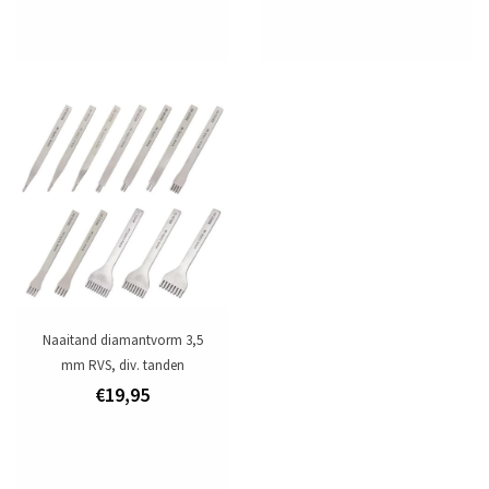
Naaitand diamantvorm 3,5
mm RVS, div. tanden
€19,95