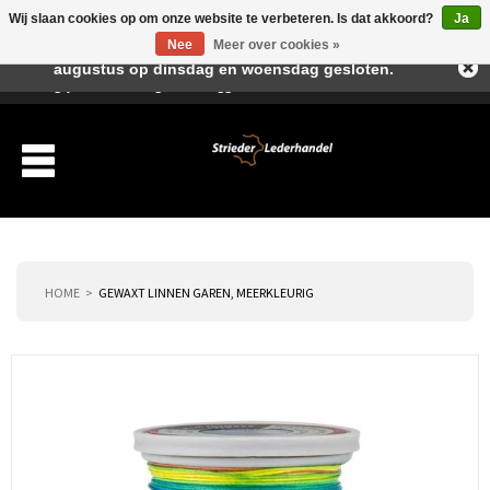
Wij slaan cookies op om onze website te verbeteren. Is dat akkoord?
Ja
Beste klant, I.v.m. de vakantieperiode zijn wij in juli en
Nee
Meer over cookies »
augustus op dinsdag en woensdag gesloten.
Verlanglijst
Winkelwagen
Inloggen
Nieuwe klant
HOME
GEWAXT LINNEN GAREN, MEERKLEURIG
Producten
Over ons
Verzending