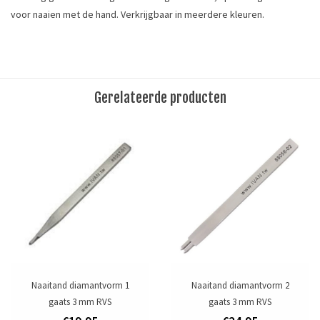
voor naaien met de hand. Verkrijgbaar in meerdere kleuren.
Dikte garen: 0,55 mm (1/64")
Lengte: 91,4 m (100 yards)
Materiaal:100% linnen
Gerelateerde producten
These natural linen hand sewing thread bundles are high quality
threads, especially for hand stitching.
Tags
Garen
/
linnen garen
/
waxgaren
Toevoegen om te vergelijken
/
Afdrukken
Naaitand diamantvorm 1
Naaitand diamantvorm 2
gaats 3 mm RVS
gaats 3 mm RVS