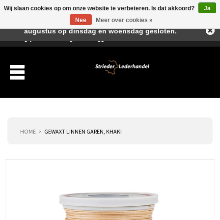
Wij slaan cookies op om onze website te verbeteren. Is dat akkoord?
Ja
Beste klant, I.v.m. de vakantieperiode zijn wij in juli en
Nee
Meer over cookies »
augustus op dinsdag en woensdag gesloten.
Verlanglijst
Winkelwagen
Inloggen
Nieuwe klant
HOME
GEWAXT LINNEN GAREN, KHAKI
Producten
Over ons
Verzending