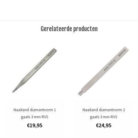
Dikte garen: 0,55 mm (1/64")
Lengte: 91,4 m (100 yards)
Materiaal:100% linnen
Gerelateerde producten
These natural linen hand sewing thread bundles are high quality
threads, especially for hand stitching.
Tags
Garen
/
linnen garen
/
waxgaren
Toevoegen om te vergelijken
/
Afdrukken
Naaitand diamantvorm 1
Naaitand diamantvorm 2
gaats 3 mm RVS
gaats 3 mm RVS
€19,95
€24,95