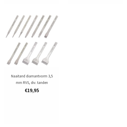
Naaitand diamantvorm 3,5
mm RVS, div. tanden
€19,95