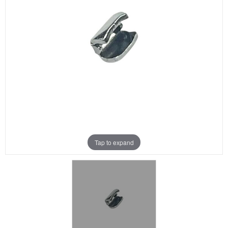
Aanbiedingen
Merken
Tap to expand