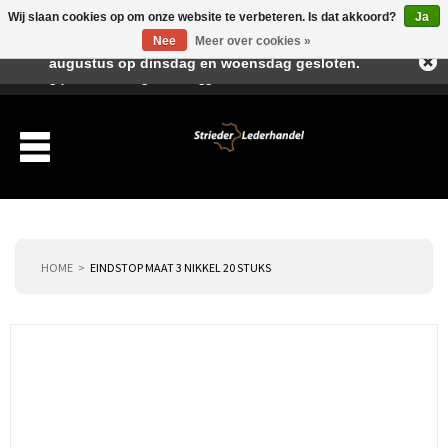
Wij slaan cookies op om onze website te verbeteren. Is dat akkoord?
Ja
Beste klant, I.v.m. de vakantieperiode zijn wij in juli en
Nee
Meer over cookies »
augustus op dinsdag en woensdag gesloten.
Verlanglijst
Winkelwagen
Inloggen
Nieuwe klant
HOME
EINDSTOP MAAT 3 NIKKEL 20 STUKS
Producten
Over ons
Verzending