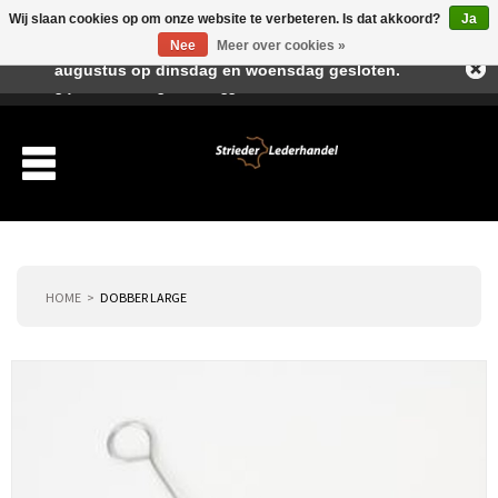
Wij slaan cookies op om onze website te verbeteren. Is dat akkoord?
Ja
Beste klant, I.v.m. de vakantieperiode zijn wij in juli en
Nee
Meer over cookies »
augustus op dinsdag en woensdag gesloten.
Verlanglijst
Winkelwagen
Inloggen
Nieuwe klant
HOME
DOBBER LARGE
Producten
Over ons
Verzending