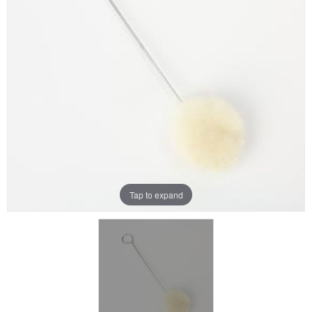
Aanbiedingen
Merken
Tap to expand