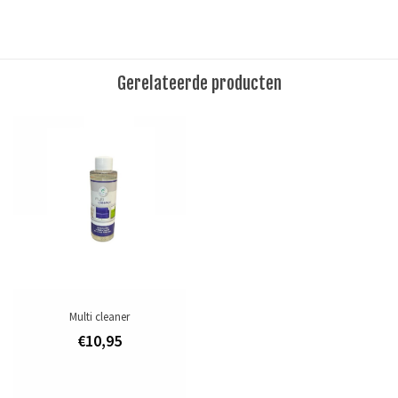
Regelmatig gebruik zorgt voor veel soepelheid. Cosmetic is speciaal
voor meubelleder, niet geschikt voor suède.
Reinig het leer vantevoren met Multi Cleaner. Hierna kunt u met een
Gerelateerde producten
zachte doek enkele druppels aanbrengen op het leer en uitwrijven.
Tags
Cosmetic
/
leergereedschap
/
leerverf
/
leerverf- en onderhoud
Toevoegen om te vergelijken
/
Afdrukken
Multi cleaner
€10,95