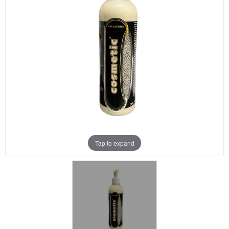
Aanbiedingen
Merken
Tap to expand