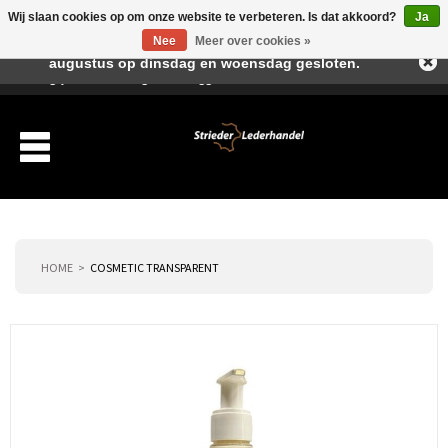
Wij slaan cookies op om onze website te verbeteren. Is dat akkoord?
Ja
Beste klant, I.v.m. de vakantieperiode zijn wij in juli en
Nee
Meer over cookies »
augustus op dinsdag en woensdag gesloten.
Verlanglijst
Winkelwagen
Inloggen
Nieuwe klant
HOME
COSMETIC TRANSPARENT
Producten
Over ons
Verzending