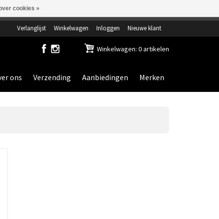
over cookies »
ensdag gesloten.
Verlanglijst
Winkelwagen
Inloggen
Nieuwe klant
Winkelwagen: 0 artikelen
er ons
Verzending
Aanbiedingen
Merken