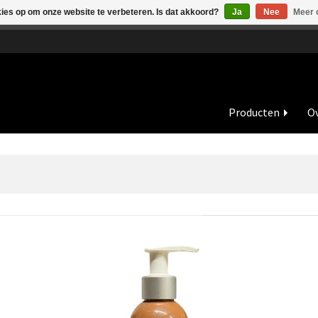
kies op om onze website te verbeteren. Is dat akkoord?
Ja
Nee
Meer 
de vakantieperiode zijn wij in juli en augustus op dinsdag en wo
Producten
Ov