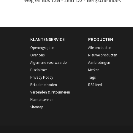
Weg en Bos 13G - 2661 DG - Bergschenhoek
KLANTENSERVICE
PRODUCTEN
Openingstijden
Alle producten
Over ons
Nieuwe producten
Algemene voorwaarden
Aanbiedingen
Disclaimer
Merken
Privacy Policy
Tags
Betaalmethoden
RSS-feed
Verzenden & retourneren
Klantenservice
Sitemap