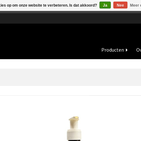
kies op om onze website te verbeteren. Is dat akkoord?
Ja
Nee
Meer 
de vakantieperiode zijn wij in juli en augustus op dinsdag en wo
Producten
Ov