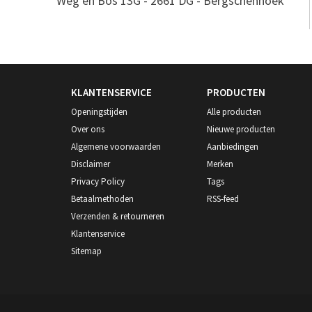
Weg en Bos 13G - 2661 DG - Bergschenhoek
KLANTENSERVICE
PRODUCTEN
Openingstijden
Alle producten
Over ons
Nieuwe producten
Algemene voorwaarden
Aanbiedingen
Disclaimer
Merken
Privacy Policy
Tags
Betaalmethoden
RSS-feed
Verzenden & retourneren
Klantenservice
Sitemap