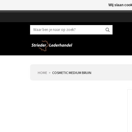
Wij slaan coo
Beste klant, I.v.m. 
HOME
COSMETIC MEDIUM BRUIN