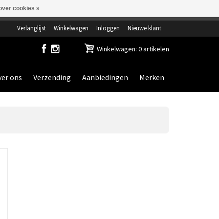
over cookies »
ensdag gesloten.
Verlanglijst
Winkelwagen
Inloggen
Nieuwe klant
Winkelwagen: 0 artikelen
er ons
Verzending
Aanbiedingen
Merken