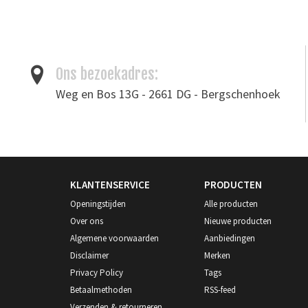
blank tuigleer
/
plantaardig gelooid
/
tuigleer
/
vegetable 
Ons bezoekadres:
Weg en Bos 13G - 2661 DG - Bergschenhoek
KLANTENSERVICE
PRODUCTEN
Openingstijden
Alle producten
Over ons
Nieuwe producten
Algemene voorwaarden
Aanbiedingen
Disclaimer
Merken
Privacy Policy
Tags
Betaalmethoden
RSS-feed
Verzenden & retourneren