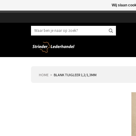
Wij slaan coo
Beste klant, I.v.m. 
HOME
BLANK TUIGLEER 1,2/1,3MM