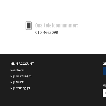
tanned
Ons telefoonnummer:
010-4663099
MIJN ACCOUNT
G
Registreren
Mijn bestellingen
Mijn tickets
M
Mijn verlanglijst