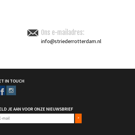
Toevoegen om te vergelijken
/
Afdrukken
Ons e-mailadres:
info@striederrotterdam.nl
ET IN TOUCH
ELD JE AAN VOOR ONZE NIEUWSBRIEF
>