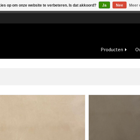
kies op om onze website te verbeteren. Is dat akkoord?
Ja
Nee
Meer 
de vakantieperiode zijn wij in juli en augustus op dinsdag en wo
Producten
Ov