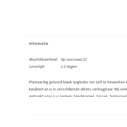
Informatie
Beschikbaarheid:
Op voorraad
(2)
Levertijd:
1-2 dagen
Plantaardig gelooid blank tuigleder om zelf te bewerken 
kwaliteit en is in verschillende diktes verkrijgbaar. Wij 
gebruikt voor o.a. riemen, handgrepen, tassen, harnassen
Tags