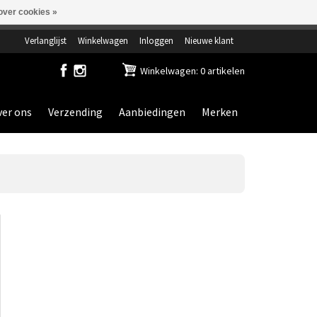
over cookies »
ensdag gesloten.
Verlanglijst
Winkelwagen
Inloggen
Nieuwe klant
Winkelwagen: 0 artikelen
er ons
Verzending
Aanbiedingen
Merken