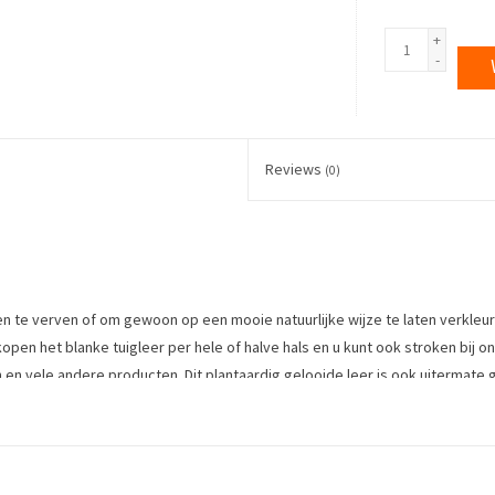
+
-
Reviews
(0)
en te verven of om gewoon op een mooie natuurlijke wijze te laten verkleu
verkopen het blanke tuigleer per hele of halve hals en u kunt ook stroken bij
 en vele andere producten. Dit plantaardig gelooide leer is ook uitermate 