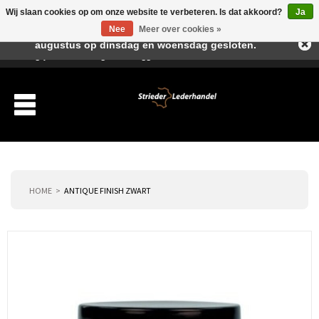
Wij slaan cookies op om onze website te verbeteren. Is dat akkoord?
Ja
Beste klant, I.v.m. de vakantieperiode zijn wij in juli en
Nee
Meer over cookies »
augustus op dinsdag en woensdag gesloten.
Verlanglijst
Winkelwagen
Inloggen
Nieuwe klant
HOME
ANTIQUE FINISH ZWART
Producten
Over ons
Verzending