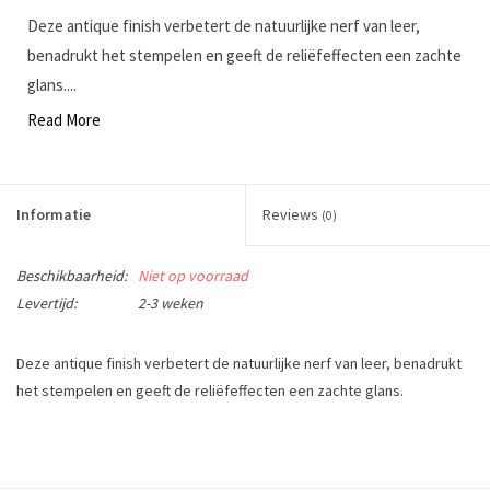
Deze antique finish verbetert de natuurlijke nerf van leer,
benadrukt het stempelen en geeft de reliëfeffecten een zachte
glans....
Read More
Informatie
Reviews
(0)
Beschikbaarheid:
Niet op voorraad
Levertijd:
2-3 weken
Deze antique finish verbetert de natuurlijke nerf van leer, benadrukt
het stempelen en geeft de reliëfeffecten een zachte glans.
Inhoud: 118 ml
Fiebing's Antique Finish imparts a beautiful two-toned patina to