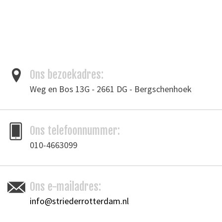
cowhide, calf and other leathers. Brings out hand tooling and
embossing effects with a rich luster.
Let op: Dit is het produkt Fiebing's Antique finish zwart! Alleen de foto
is Antique finish kleurloos.
Ons bezoekadres:
Tags
Weg en Bos 13G - 2661 DG - Bergschenhoek
leergereedschap
/
leerverf
/
leerverf- en onderhoud
Merk
Fiebing's
Ons telefoonnummer:
Toevoegen om te vergelijken
/
Afdrukken
010-4663099
Ons e-mailadres:
info@striederrotterdam.nl